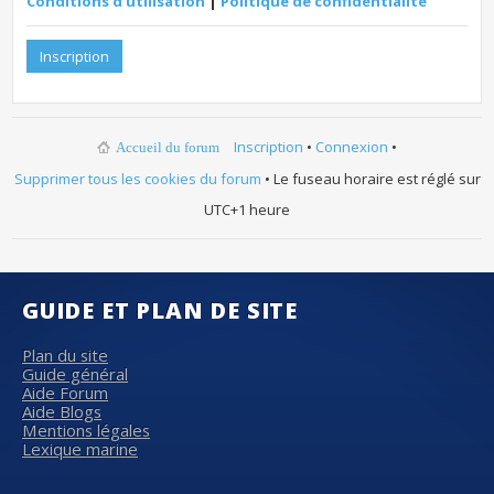
Conditions d’utilisation
|
Politique de confidentialité
Inscription
Inscription
•
Connexion
•
Accueil du forum
Supprimer tous les cookies du forum
• Le fuseau horaire est réglé sur
UTC+1 heure
GUIDE ET PLAN DE SITE
Plan du site
Guide général
Aide Forum
Aide Blogs
Mentions légales
Lexique marine