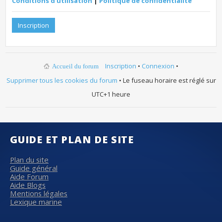
Conditions d’utilisation
|
Politique de confidentialité
Inscription
Inscription
•
Connexion
•
Accueil du forum
Supprimer tous les cookies du forum
• Le fuseau horaire est réglé sur
UTC+1 heure
GUIDE ET PLAN DE SITE
Plan du site
Guide général
Aide Forum
Aide Blogs
Mentions légales
Lexique marine