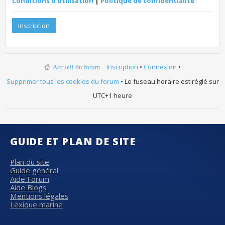
Conditions d’utilisation
|
Politique de confidentialité
Inscription
Inscription
•
Connexion
•
Accueil du forum
Supprimer tous les cookies du forum
• Le fuseau horaire est réglé sur
UTC+1 heure
GUIDE ET PLAN DE SITE
Plan du site
Guide général
Aide Forum
Aide Blogs
Mentions légales
Lexique marine