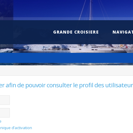
GRANDE CROISIERE
NAVIGA
 afin de pouvoir consulter le profil des utilisateur
e
onique d’activation