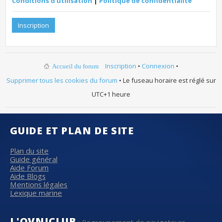
Conditions d’utilisation
|
Politique de confidentialité
Inscription
Inscription
•
Connexion
•
Accueil du forum
Supprimer tous les cookies du forum
• Le fuseau horaire est réglé sur
UTC+1 heure
GUIDE ET PLAN DE SITE
Plan du site
Guide général
Aide Forum
Aide Blogs
Mentions légales
Lexique marine
L'OVNICLUB
: Regroupement de navigateurs,