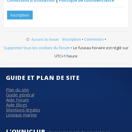
Conditions d’utilisation
|
Politique de confidentialité
Inscription
Inscription
•
Connexion
•
Accueil du forum
Supprimer tous les cookies du forum
• Le fuseau horaire est réglé sur
UTC+1 heure
GUIDE ET PLAN DE SITE
Plan du site
Guide général
Aide Forum
Aide Blogs
Mentions légales
Lexique marine
L'OVNICLUB
: Regroupement de navigateurs,