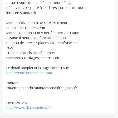
aucun risque (eau testée plusieurs fois).
Réservoir G.O. porté à 280 litres (au lieux de 180
litres en standard)
Moteur Volvo Penta D2 40cv 2500 heures
Annexe 3D Tender 2.6 m
Moteur Yamaha 4T 6CV neuf année 2021 (une
dizaine d'heures de fonctionnement).
Radeau de survie 6 places 4Water révisé mai
2022.
Trousse à outils conséquente.
Nombreux cordages, amarres etc.
Le détail complet et la page contact sur:
http://vente.entre-cotes.com
contact
couette(point)christian(arobase)free(point)fr
Ovni 365 N°63
http://www.lililamouette.com