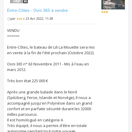
Entre-Côtes - Ovni 365 à vendre
cco
par
cco
» 23 Avr 2022, 11:28
VENDU
======
Entre-Côtes, le bateau de Lili La Mouette sera mis
en vente à la fin de l'été prochain (Octobre 2022).
Ovni 365 n° 63 Novembre 2011 - Mis à l'eau en
mars 2012.
Très bon état 225 000 €
Après une grande balade dans le Nord
(Spitzberg, Feroe, Islande et Norvège), Il nous a
accompagné jusqu'en Polynésie dans un grand
confort et en parfaite sécurité durant les 32000
milles parcourus.
Il est homologué en catégorie A
Très équipé, il nous a permis d'être en totale
autonomie pendant tout notre voyage.