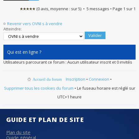
(
0
avis, moyenne :
sur
5
) • 5 messages • Page
1
sur
1
Revenir vers OVNI s à vendre
Atteindre:
Qui est en ligne ?
Utilisateurs parcourant ce forum : Aucun utilisateur inscrit et 0 invités
Inscription
•
Connexion
•
Accueil du forum
Supprimer tous les cookies du forum
• Le fuseau horaire est réglé sur
UTC+1 heure
GUIDE ET PLAN DE SITE
Plan du site
Guide général