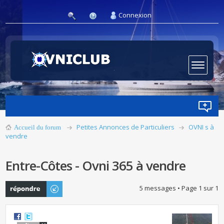
Connexion
Petites Annonces de Particuliers
OVNI s à
Accueil du forum
vendre
Entre-Côtes - Ovni 365 à vendre
Publier une
5 messages • Page
1
sur
1
réponse