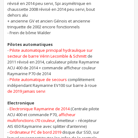
révisé en 2014 peu servi, Spi asymétrique en
chaussette 2008 révisé en 2014 peu servi, bout
dehors alu
+ ancienne GV et ancien Génois et ancienne
trinquette de 2002 encore fonctionnels
- Frein de bôme Walder
Pilotes automatiques
-
Pilote automatique principal hydraulique sur
secteur de barre Vérin Lecomble & Schmitt
de
2011 révisé en 2014, calculateur pilote Raymarine
ACU 400 de 2014 + commande afficheur couleur
Raymarine P70 de 2014
-
Pilote automatique de secours
complètement
indépendant Raymarine EV100 sur barre à roue
de 2019 jamais servi
Electronique
-
Electronique Raymarine de 2014
(Centrale pilote
ACU 400 et commande P70,
afficheur
multifonctions i70 couleur
, émetteur – récepteur
AIS 650 Raymarine avec splitter d’antenne)
-
Ordinateur PC de bord 2019
disque dur SSD, sur
lequel reviennent toutes les infos de la centrale