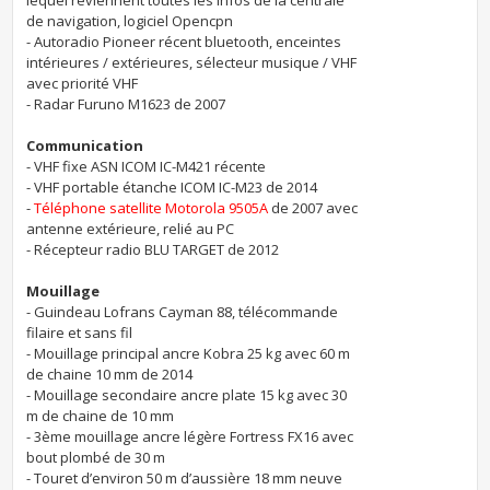
de navigation, logiciel Opencpn
- Autoradio Pioneer récent bluetooth, enceintes
intérieures / extérieures, sélecteur musique / VHF
avec priorité VHF
- Radar Furuno M1623 de 2007
Communication
- VHF fixe ASN ICOM IC-M421 récente
- VHF portable étanche ICOM IC-M23 de 2014
-
Téléphone satellite Motorola 9505A
de 2007 avec
antenne extérieure, relié au PC
- Récepteur radio BLU TARGET de 2012
Mouillage
- Guindeau Lofrans Cayman 88, télécommande
filaire et sans fil
- Mouillage principal ancre Kobra 25 kg avec 60 m
de chaine 10 mm de 2014
- Mouillage secondaire ancre plate 15 kg avec 30
m de chaine de 10 mm
- 3ème mouillage ancre légère Fortress FX16 avec
bout plombé de 30 m
- Touret d’environ 50 m d’aussière 18 mm neuve