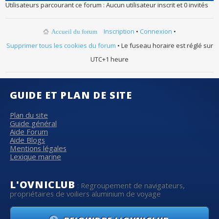
Utilisateurs parcourant ce forum : Aucun utilisateur inscrit et 0 invités
Inscription
•
Connexion
•
Accueil du forum
Supprimer tous les cookies du forum
• Le fuseau horaire est réglé sur
UTC+1 heure
GUIDE ET PLAN DE SITE
Plan du site
Guide général
Aide Forum
Aide Blogs
Mentions légales
Lexique marine
L'OVNICLUB
: Regroupement de navigateurs,
propriétaires de voiliers aluminium de voyage