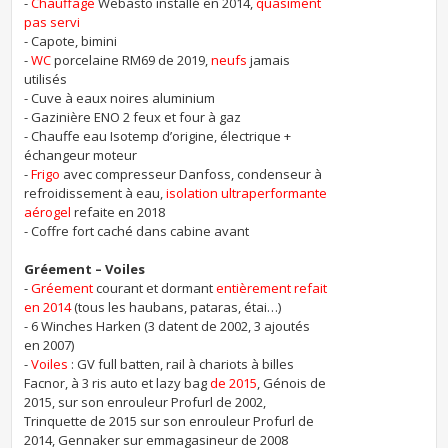
-
Chauffage
Webasto installé en 2014,
quasiment
pas servi
- Capote, bimini
-
WC
porcelaine RM69 de 2019,
neufs
jamais
utilisés
- Cuve à eaux noires aluminium
- Gazinière ENO 2 feux et four à gaz
- Chauffe eau Isotemp d’origine, électrique +
échangeur moteur
-
Frigo
avec compresseur Danfoss, condenseur à
refroidissement à eau,
isolation ultraperformante
aérogel
refaite en 2018
- Coffre fort caché dans cabine avant
Gréement – Voiles
-
Gréement
courant et dormant
entièrement refait
en 2014
(tous les haubans, pataras, étai…)
- 6 Winches Harken (3 datent de 2002, 3 ajoutés
en 2007)
-
Voiles
: GV full batten, rail à chariots à billes
Facnor, à 3 ris auto et lazy bag
de 2015
, Génois de
2015, sur son enrouleur Profurl de 2002,
Trinquette de 2015 sur son enrouleur Profurl de
2014, Gennaker sur emmagasineur de 2008