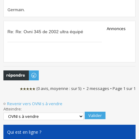
Germain.
Annonces
Re: Re: Ovni 345 de 2002 ultra équipé
Publier une
réponse
(
0
avis, moyenne :
sur
5
) • 2 messages • Page
1
sur
1
Revenir vers OVNI s à vendre
Atteindre:
Qui est en ligne ?