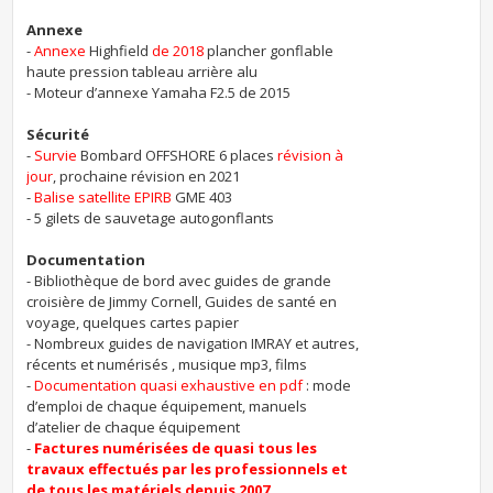
Annexe
-
Annexe
Highfield
de 2018
plancher gonflable
haute pression tableau arrière alu
- Moteur d’annexe Yamaha F2.5 de 2015
Sécurité
-
Survie
Bombard OFFSHORE 6 places
révision à
jour
, prochaine révision en 2021
-
Balise satellite EPIRB
GME 403
- 5 gilets de sauvetage autogonflants
Documentation
- Bibliothèque de bord avec guides de grande
croisière de Jimmy Cornell, Guides de santé en
voyage, quelques cartes papier
- Nombreux guides de navigation IMRAY et autres,
récents et numérisés , musique mp3, films
-
Documentation quasi exhaustive en pdf
: mode
d’emploi de chaque équipement, manuels
d’atelier de chaque équipement
-
Factures numérisées de quasi tous les
travaux effectués par les professionnels et
de tous les matériels depuis 2007