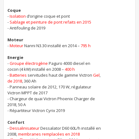
Coque
-
Isolation
d’origine coque et pont
-
Sablage et peinture de pont refaits en 2015
- Antifouling de 2019
Moteur
-
Moteur
Nanni N3.30 installé en 2014 –
795 h
Energie
-
Groupe électrogène
Paguro 4000 diesel en
cocon (4 kW) installé en 2008 –
400 h
-
Batteries
servitudes haut de gamme Victron
Gel
,
de 2018
, 360 Ah
- Panneau solaire de 2012, 170 W, régulateur
Victron MPPT de 2017
- Chargeur de quai Victron Phoenix Charger de
2018, 50 A
- Répartiteur Victron Cyrix 2019
Confort
-
Dessalinisateur
Dessalator D60 60L/h installé en
2008,
membranes remplacées en 2018