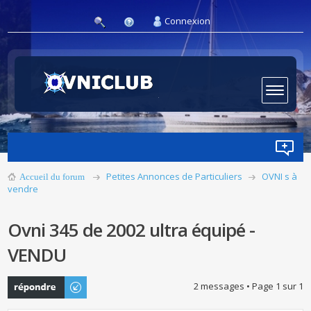
Connexion
Petites Annonces de Particuliers
OVNI s à
Accueil du forum
vendre
Ovni 345 de 2002 ultra équipé -
VENDU
Publier une
2 messages • Page
1
sur
1
réponse