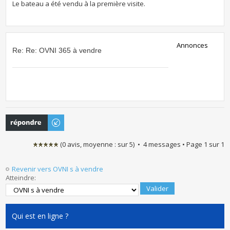
Le bateau a été vendu à la première visite.
Annonces
Re: Re: OVNI 365 à vendre
Publier une
réponse
(
0
avis, moyenne :
sur
5
) • 4 messages • Page
1
sur
1
Revenir vers OVNI s à vendre
Atteindre:
Qui est en ligne ?