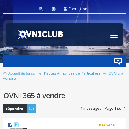
Connexion
Petites Annonces de Particuliers
OVNI s à
Accueil du forum
vendre
OVNI 365 à vendre
Publier une
4 messages • Page
1
sur
1
réponse
Perpete