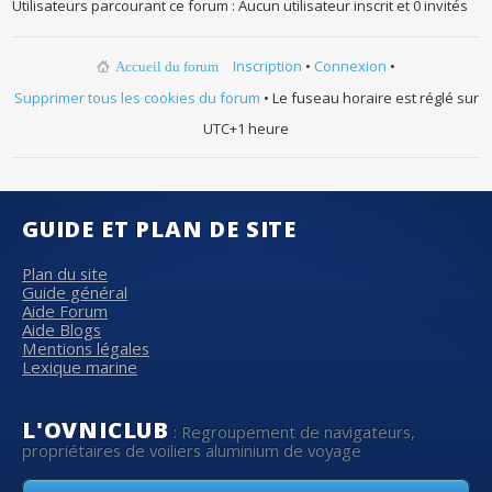
Utilisateurs parcourant ce forum : Aucun utilisateur inscrit et 0 invités
Inscription
•
Connexion
•
Accueil du forum
Supprimer tous les cookies du forum
• Le fuseau horaire est réglé sur
UTC+1 heure
GUIDE ET PLAN DE SITE
Plan du site
Guide général
Aide Forum
Aide Blogs
Mentions légales
Lexique marine
L'OVNICLUB
: Regroupement de navigateurs,
propriétaires de voiliers aluminium de voyage