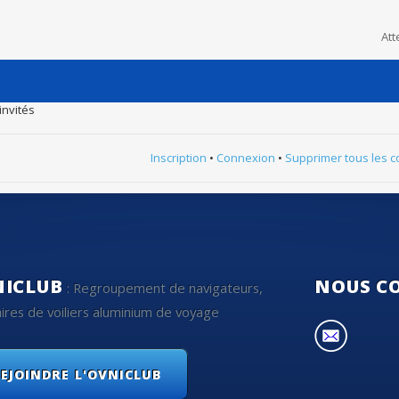
Att
invités
Inscription
•
Connexion
•
Supprimer tous les c
NICLUB
NOUS C
: Regroupement de navigateurs,
ires de voiliers aluminium de voyage
EJOINDRE L'OVNICLUB