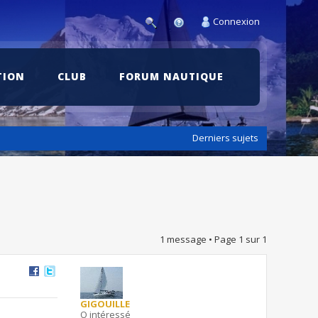
Connexion
TION
CLUB
FORUM NAUTIQUE
Derniers sujets
1 message • Page
1
sur
1
GIGOUILLE
O intéressé