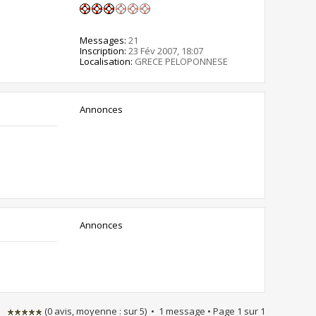
Messages:
21
Inscription:
23 Fév 2007, 18:07
Localisation:
GRECE PELOPONNESE
Annonces
Annonces
(
0
avis, moyenne :
sur
5
) • 1 message • Page
1
sur
1