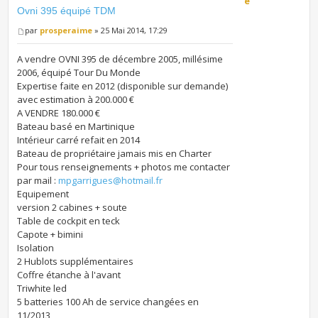
e
Ovni 395 équipé TDM
par
prosperaime
» 25 Mai 2014, 17:29
A vendre OVNI 395 de décembre 2005, millésime
2006, équipé Tour Du Monde
Expertise faite en 2012 (disponible sur demande)
avec estimation à 200.000 €
A VENDRE 180.000 €
Bateau basé en Martinique
Intérieur carré refait en 2014
Bateau de propriétaire jamais mis en Charter
Pour tous renseignements + photos me contacter
par mail :
mpgarrigues@hotmail.fr
Equipement
version 2 cabines + soute
Table de cockpit en teck
Capote + bimini
Isolation
2 Hublots supplémentaires
Coffre étanche à l'avant
Triwhite led
5 batteries 100 Ah de service changées en
11/2013