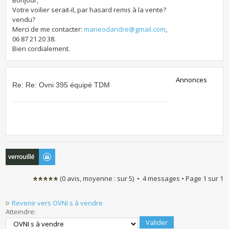
Bonjour,
Votre voilier serait-il, par hasard remis à la vente?
vendu?
Merci de me contacter:
marieodandre@gmail.com
,
06 87 21 20 38.
Bien cordialement.
Annonces
Re: Re: Ovni 395 équipé TDM
Sujet verrouillé
(
0
avis, moyenne :
sur
5
) • 4 messages • Page
1
sur
1
Revenir vers OVNI s à vendre
Atteindre: