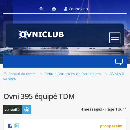
Connexion
Petites Annonces de Particuliers
OVNI s à
Accueil du forum
vendre
Ovni 395 équipé TDM
Sujet verrouillé
4 messages • Page
1
sur
1
prosperaim