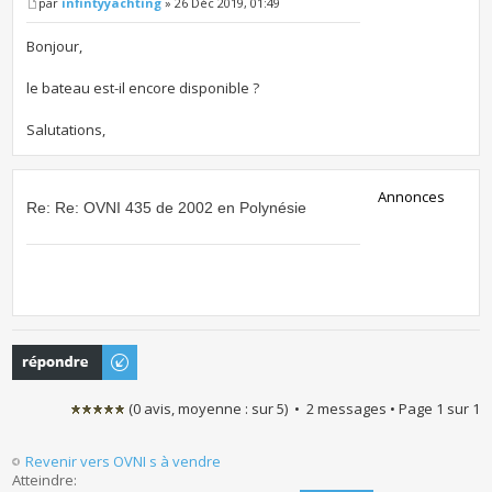
par
infintyyachting
» 26 Déc 2019, 01:49
Bonjour,
le bateau est-il encore disponible ?
Salutations,
Annonces
Re: Re: OVNI 435 de 2002 en Polynésie
Publier une
réponse
(
0
avis, moyenne :
sur
5
) • 2 messages • Page
1
sur
1
Revenir vers OVNI s à vendre
Atteindre: