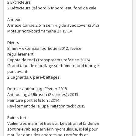
2 Extincteurs
2 Détecteurs (bâbord & tribord) eau fond de cale
Annexe
Annexe Caribe 2,6 m semi-rigide avec cover (2012)
Moteur hors-bord Yamaha 2T 15 CV
Divers
Bimini + extension portique (2012, révisé
régulièrement)
Capote de roof (Transparents refait en 2016)
Grand taud de mouillage sur bôme + taud triangle
pont avant
2 Cagnards, 6 pare-battages
Dernier antifouling : Février 2018
Antifouling à Ultrason (2 sondes) : 2015
Peinture pont et liston : 2014
Revêtement de la jupe imitation teck : 2015
Points forts
Voilier très marin et très sûr. Le safran et la dérive
sont relevables par vérin hydraulique, idéal pour
mouiller dans des endroits peu profonds et