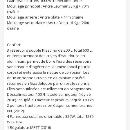
Guindeau Lofrans 1000W + télécommande
Mouillage principal : Ancre Lewmar 33 Kg + 70m
chaîne
Mouillage arrière : Ancre plate + 14m chaîne
Mouillage secondaire : Ancre Delta 16 Kg + 20m
chaîne
Confort
3 réservoirs souple Plastimo de 200 L, total 600 L :
en remplacement des cuves d’eau douce en
aluminium, permet de boire l’eau des réservoirs
sans risque d’ingérer de l’alumine (nocif pour le
corps) et évite aussi le risque de corrosion. Les
deux anciennes cuves en aluminium ont été
réparées en Guadeloupe par un professionnel.
Elles sont utilisées actuellement en rangements.
Déssalinisateur 100l/h attelé sur moteur (révisé
2016) : couplé au moteur et produit jusqu’à 120L/h
2 pompes haute pression Catpump, membranes
60L (2012)
4 Panneaux solaires orientables 320W, total 1280
W (2016)
1 Régulateur MPTT (2016)