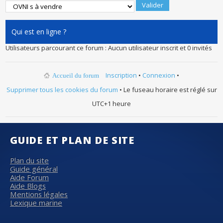
Qui est en ligne ?
Utilisateurs parcourant ce forum : Aucun utilisateur inscrit et 0 invités
Inscription
•
Connexion
•
Accueil du forum
Supprimer tous les cookies du forum
• Le fuseau horaire est réglé sur
UTC+1 heure
GUIDE ET PLAN DE SITE
Plan du site
Guide général
Aide Forum
Aide Blogs
Mentions légales
Lexique marine