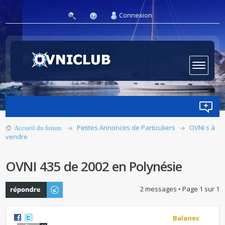
Connexion
Petites Annonces de Particuliers
OVNI s à
Accueil du forum
vendre
OVNI 435 de 2002 en Polynésie
Publier une
2 messages • Page
1
sur
1
réponse
Balanec