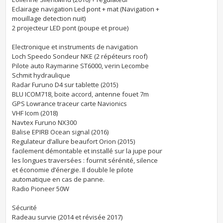
Eclairage navigation Led pont + mat (Navigation +
mouillage detection nuit)
2 projecteur LED pont (poupe et proue)
Electronique et instruments de navigation
Loch Speedo Sondeur NKE (2 répéteurs roof)
Pilote auto Raymarine ST6000, verin Lecombe
Schmit hydraulique
Radar Furuno D4 sur tablette (2015)
BLU ICOM718, boite accord, antenne fouet 7m
GPS Lowrance traceur carte Navionics
VHF Icom (2018)
Navtex Furuno NX300
Balise EPIRB Ocean signal (2016)
Regulateur d’allure beaufort Orion (2015)
facilement démontable et installé sur la jupe pour
les longues traversées : fournit sérénité, silence
et économie d’énergie. Il double le pilote
automatique en cas de panne.
Radio Pioneer 50W
Sécurité
Radeau survie (2014 et révisée 2017)