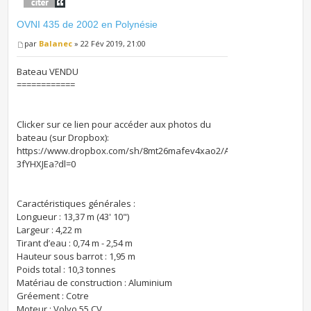
OVNI 435 de 2002 en Polynésie
par
Balanec
» 22 Fév 2019, 21:00
Bateau VENDU
============
Clicker sur ce lien pour accéder aux photos du
bateau (sur Dropbox):
https://www.dropbox.com/sh/8mt26mafev4xao2/AAD6QZ3BzUUstvs0
3fYHXJEa?dl=0
Caractéristiques générales :
Longueur : 13,37 m (43' 10")
Largeur : 4,22 m
Tirant d’eau : 0,74 m - 2,54 m
Hauteur sous barrot : 1,95 m
Poids total : 10,3 tonnes
Matériau de construction : Aluminium
Gréement : Cotre
Moteur : Volvo 55 CV