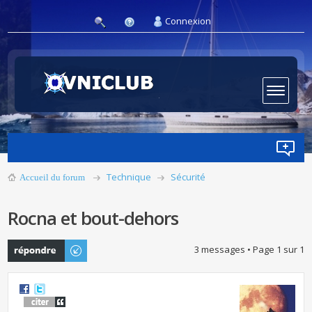
Connexion
Technique
Sécurité
Accueil du forum
Rocna et bout-dehors
Publier une
3 messages • Page
1
sur
1
réponse