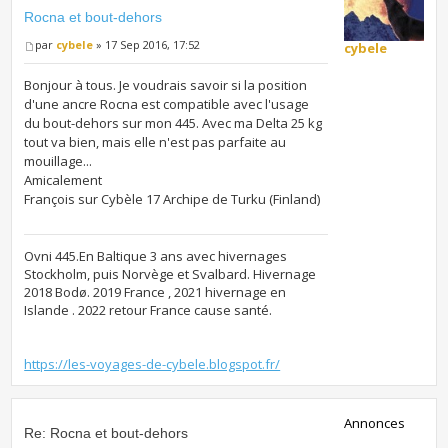
Rocna et bout-dehors
par
cybele
» 17 Sep 2016, 17:52
cybele
Bonjour à tous. Je voudrais savoir si la position
d'une ancre Rocna est compatible avec l'usage
du bout-dehors sur mon 445. Avec ma Delta 25 kg
tout va bien, mais elle n'est pas parfaite au
mouillage...
Amicalement
François sur Cybèle 17 Archipe de Turku (Finland)
Ovni 445.En Baltique 3 ans avec hivernages
Stockholm, puis Norvège et Svalbard. Hivernage
2018 Bodø. 2019 France , 2021 hivernage en
Islande . 2022 retour France cause santé.
https://les-voyages-de-cybele.blogspot.fr/
Annonces
Re: Rocna et bout-dehors