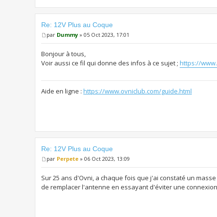
Re: 12V Plus au Coque
par
Dummy
» 05 Oct 2023, 17:01
Bonjour à tous,
Voir aussi ce fil qui donne des infos à ce sujet ;
https://www
Aide en ligne :
https://www.ovniclub.com/guide.html
Re: 12V Plus au Coque
par
Perpete
» 06 Oct 2023, 13:09
Sur 25 ans d'Ovni, a chaque fois que j'ai constaté un masse s
de remplacer l'antenne en essayant d'éviter une connexion i