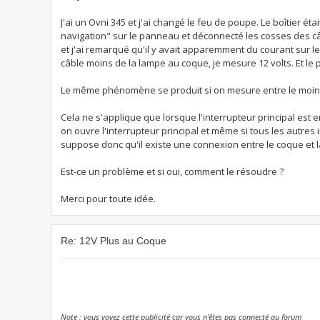
J'ai un Ovni 345 et j'ai changé le feu de poupe. Le boîtier ét
navigation" sur le panneau et déconnecté les cosses des câ
et j'ai remarqué qu'il y avait apparemment du courant sur le
câble moins de la lampe au coque, je mesure 12 volts. Et le
Le même phénomène se produit si on mesure entre le moins de
Cela ne s'applique que lorsque l'interrupteur principal est en
on ouvre l'interrupteur principal et même si tous les autres 
suppose donc qu'il existe une connexion entre le coque et la 
Est-ce un problème et si oui, comment le résoudre ?
Merci pour toute idée.
Re: 12V Plus au Coque
Note : vous voyez cette publicité car vous n'êtes pas connecté au forum