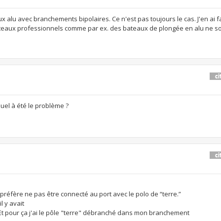
x alu avec branchements bipolaires. Ce n'est pas toujours le cas. J'en ai fa
teaux professionnels comme par ex. des bateaux de plongée en alu ne s
quel à été le problème ?
préfère ne pas être connecté au port avec le polo de “terre.”
l y avait
 Et pour ça j'ai le pôle "terre" débranché dans mon branchement