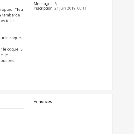
Messages:
8
Inscription:
21 Juin 2019, 00:11
errupteur "feu
la rambarde
necte le
sur le coque.
r le coque. Si
e. Je
ibutions.
Annonces