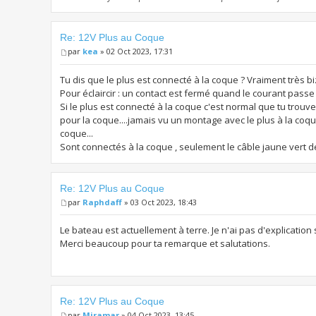
Re: 12V Plus au Coque
par
kea
» 02 Oct 2023, 17:31
Tu dis que le plus est connecté à la coque ? Vraiment très b
Pour éclaircir : un contact est fermé quand le courant passe
Si le plus est connecté à la coque c'est normal que tu trou
pour la coque....jamais vu un montage avec le plus à la coque
coque...
Sont connectés à la coque , seulement le câble jaune vert de m
Re: 12V Plus au Coque
par
Raphdaff
» 03 Oct 2023, 18:43
Le bateau est actuellement à terre. Je n'ai pas d'explication 
Merci beaucoup pour ta remarque et salutations.
Re: 12V Plus au Coque
par
Miramar
» 04 Oct 2023, 13:45