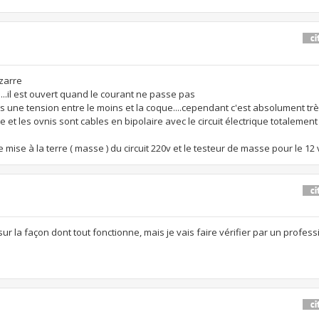
izarre
 ...il est ouvert quand le courant ne passe pas
ves une tension entre le moins et la coque....cependant c'est absolument t
 et les ovnis sont cables en bipolaire avec le circuit électrique totalement 
ise à la terre ( masse ) du circuit 220v et le testeur de masse pour le 12 v.
sur la façon dont tout fonctionne, mais je vais faire vérifier par un profess