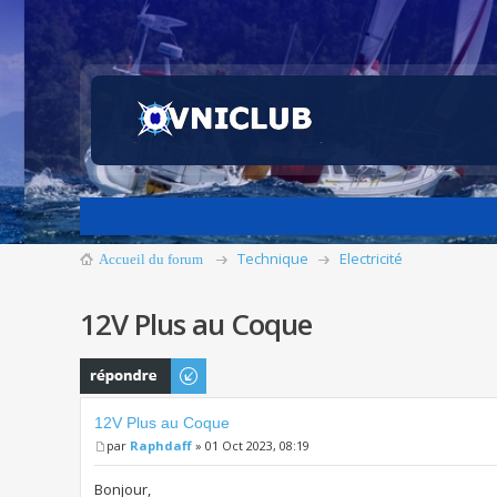
Technique
Electricité
Accueil du forum
12V Plus au Coque
Publier une
réponse
12V Plus au Coque
par
Raphdaff
» 01 Oct 2023, 08:19
Bonjour,