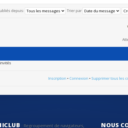
ubliés depuis:
Trier par
Att
invités
Inscription
•
Connexion
•
Supprimer tous les c
NICLUB
NOUS C
: Regroupement de navigateurs,