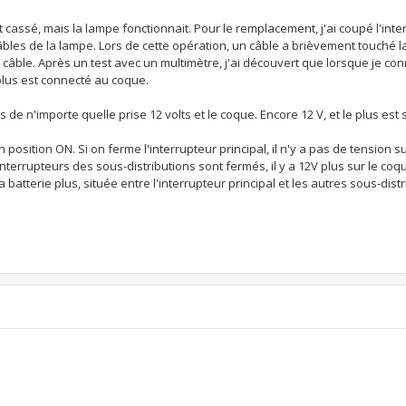
ait cassé, mais la lampe fonctionnait. Pour le remplacement, j'ai coupé l'int
bles de la lampe. Lors de cette opération, un câble a brièvement touché 
 câble. Après un test avec un multimètre, j'ai découvert que lorsque je con
 plus est connecté au coque.
 n'importe quelle prise 12 volts et le coque. Encore 12 V, et le plus est 
 position ON. Si on ferme l'interrupteur principal, il n'y a pas de tension su
interrupteurs des sous-distributions sont fermés, il y a 12V plus sur le coqu
batterie plus, située entre l'interrupteur principal et les autres sous-distr