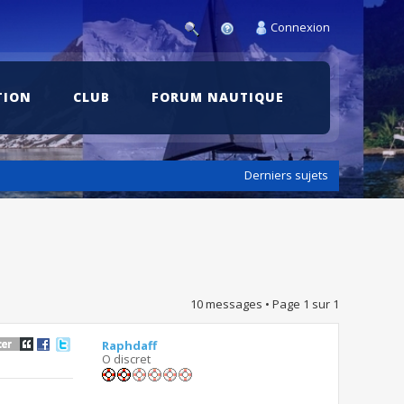
Connexion
TION
CLUB
FORUM NAUTIQUE
Derniers sujets
10 messages • Page
1
sur
1
Raphdaff
O discret