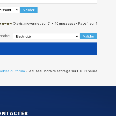
(
0
avis, moyenne :
sur
5
) • 10 messages • Page
1
sur
1
eindre:
ookies du forum
• Le fuseau horaire est réglé sur UTC+1 heure
ONTACTER